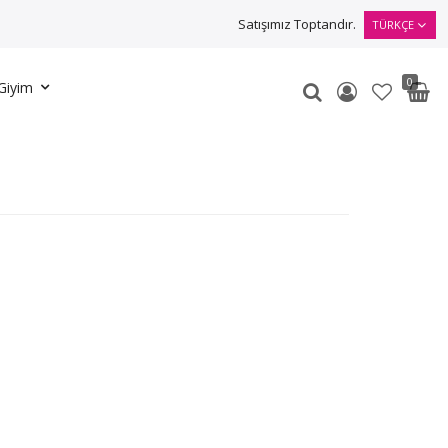
Satışımız Toptandır.
TÜRKÇE
0
Giyim