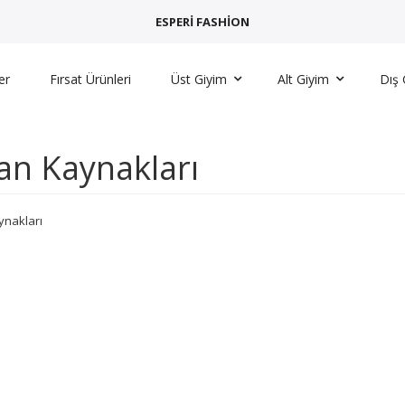
ESPERİ FASHİON
er
Fırsat Ürünleri
Üst Giyim
Alt Giyim
Dış 
an Kaynakları
ynakları