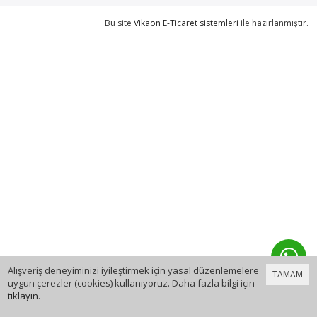
Bu site
Vikaon E-Ticaret sistemleri
ile hazırlanmıştır.
Alışveriş deneyiminizi iyileştirmek için yasal düzenlemelere
TAMAM
uygun çerezler (cookies) kullanıyoruz. Daha fazla bilgi için
tıklayın
.
0