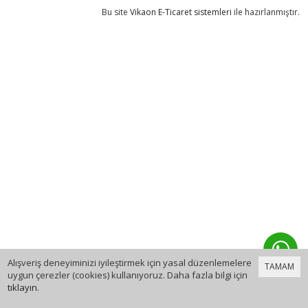
Bu site
Vikaon E-Ticaret sistemleri
ile hazırlanmıştır.
Alışveriş deneyiminizi iyileştirmek için yasal düzenlemelere
TAMAM
uygun çerezler (cookies) kullanıyoruz. Daha fazla bilgi için
tıklayın
.
0