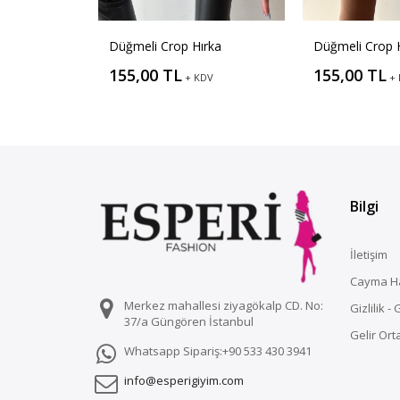
Düğmeli Crop Hırka
Düğmeli Crop 
155,00 TL
155,00 TL
+ KDV
+
Bilgi
İletişim
Cayma H
Merkez mahallesi ziyagökalp CD. No:
Gizlilik -
37/a Güngören İstanbul
Gelir Orta
Whatsapp Sipariş:+90 533 430 3941
info@esperigiyim.com