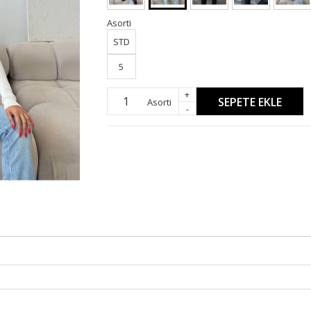
Asorti
STD
5
+
SEPETE EKLE
Asorti
-