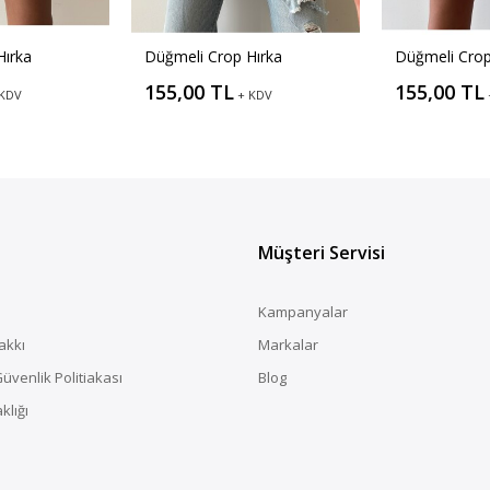
Hırka
Düğmeli Crop Hırka
Düğmeli Crop
155,00 TL
155,00 TL
 KDV
+ KDV
Müşteri Servisi
Kampanyalar
akkı
Markalar
 Güvenlik Politiakası
Blog
klığı