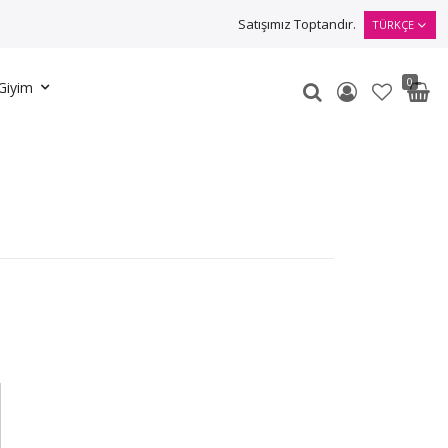
Satışımız Toptandır.
TÜRKÇE
0
Giyim