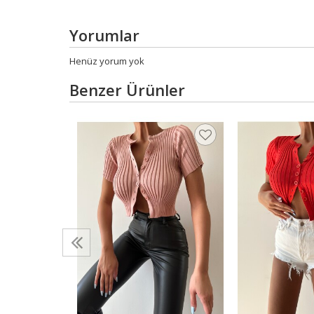
Yorumlar
Henüz yorum yok
Benzer Ürünler
rka
DV