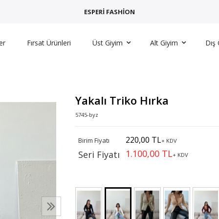
ESPERİ FASHİON
er
Fırsat Ürünleri
Üst Giyim
Alt Giyim
Dış 
Yakalı Triko Hırka
5745-byz
220,00 TL
Birim Fiyatı
+ KDV
1.100,00 TL
Seri Fiyatı
+ KDV