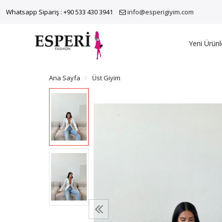
Whatsapp Sipariş : +90 533 430 3941
info@esperigiyim.com
Yeni Ürünl
Ana Sayfa
Üst Giyim