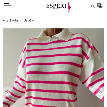
0
Ana Sayfa
Üst Giyim