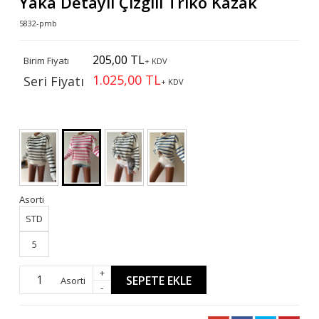
Yaka Detaylı Çizgili Triko Kazak
5832-pmb
205,00 TL
Birim Fiyatı
+ KDV
1.025,00 TL
Seri Fiyatı
+ KDV
Asorti
STD
5
+
SEPETE EKLE
Asorti
-