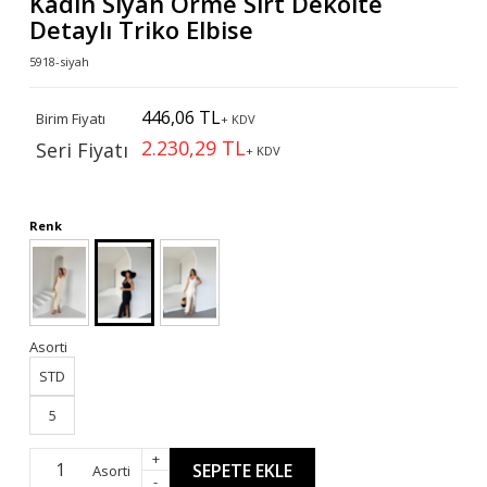
Kadın Siyah Örme Sırt Dekolte
Detaylı Triko Elbise
5918-siyah
446,06 TL
Birim Fiyatı
+ KDV
2.230,29 TL
Seri Fiyatı
+ KDV
Renk
Asorti
STD
5
+
SEPETE EKLE
Asorti
-