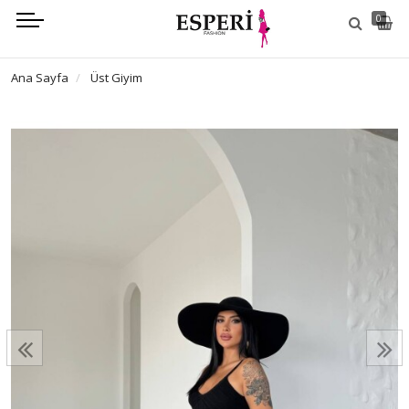
0
Ana Sayfa
Üst Giyim