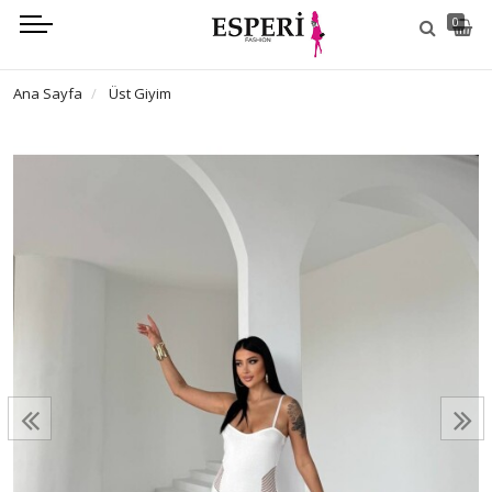
0
Ana Sayfa
Üst Giyim