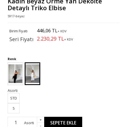
Kadın Beyaz Örme Yan Dekolte
Detaylı Triko Elbise
5917-beyaz
446,06 TL
Birim Fiyatı
+ KDV
2.230,29 TL
Seri Fiyatı
+ KDV
Renk
Asorti
STD
5
+
SEPETE EKLE
Asorti
-