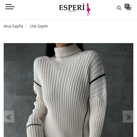
0
Ana Sayfa
Üst Giyim