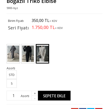
Boğazlı Triko Elbise
5900-byz
350,00 TL
Birim Fiyatı
+ KDV
1.750,00 TL
Seri Fiyatı
+ KDV
Asorti
STD
5
+
SEPETE EKLE
Asorti
-